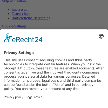
Skip navigation
Impressum
Datenschutz
Barrierefreiheitserklärung
Cookie-Settings
Skip navigation
Site notice
Data privacy
Accessibility statement
Cookie-Settings
Skip navigation
Aktuelles
Karriere
Kontakt
Struck Wohnungsunternehmen
Hauptstraße 70
25548 Kellinghusen
Ihr Kontakt zu uns
Your contact to us