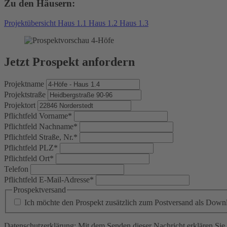
Zu den Häusern:
Projektübersicht
Haus 1.1
Haus 1.2
Haus 1.3
Jetzt Prospekt anfordern
Projektname
Projektstraße
Projektort
Pflichtfeld
Vorname
*
Pflichtfeld
Nachname
*
Pflichtfeld
Straße, Nr.
*
Pflichtfeld
PLZ
*
Pflichtfeld
Ort
*
Telefon
Pflichtfeld
E-Mail-Adresse
*
Prospektversand
Ich möchte den Prospekt zusätzlich zum Postversand als Down
Datenschutzerklärung: Mit dem Senden dieser Nachricht erklären Sie s