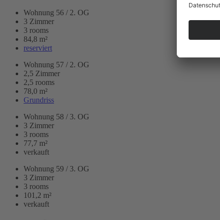
Wohnung 56 / 2. OG
3 Zimmer
3 rooms
84,8 m²
reserviert
Wohnung 57 / 2. OG
2,5 Zimmer
2,5 rooms
78,0 m²
Grundriss
Wohnung 58 / 3. OG
3 Zimmer
3 rooms
77,7 m²
verkauft
Wohnung 59 / 3. OG
3 Zimmer
3 rooms
101,2 m²
verkauft