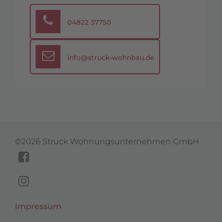
04822 37750
info@struck-wohnbau.de
©2026 Struck Wohnungsunternehmen GmbH
Facebookseite
von
Instagramprofil
Navigation
Struck
von
Impressum