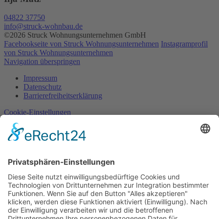
04822 37750
info@struck-wohnbau.de
©2026 Struck Wohnungsunternehmen GmbH
Facebookseite von Struck Wohnungsunternehmen
Instagramprofil
von Struck Wohnungsunternehmen
Navigation überspringen
Impressum
Datenschutz
Barrierefreiheitserklärung
Cookie-Einstellungen
Navigation überspringen
Site notice
Data privacy
Accessibility statement
Cookie-Einstellungen
Navigation überspringen
Aktuelles
Karriere
Kontakt